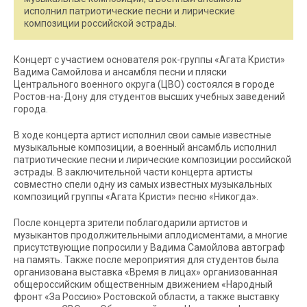
исполнил патриотические песни и лирические
композиции российской эстрады.
Концерт с участием основателя рок-группы «Агата Кристи»
Вадима Самойлова и ансамбля песни и пляски
Центрального военного округа (ЦВО) состоялся в городе
Ростов-на-Дону для студентов высших учебных заведений
города.
В ходе концерта артист исполнил свои самые известные
музыкальные композиции, а военный ансамбль исполнил
патриотические песни и лирические композиции российской
эстрады. В заключительной части концерта артисты
совместно спели одну из самых известных музыкальных
композиций группы «Агата Кристи» песню «Никогда».
После концерта зрители поблагодарили артистов и
музыкантов продолжительными аплодисментами, а многие
присутствующие попросили у Вадима Самойлова автограф
на память. Также после мероприятия для студентов была
организована выставка «Время в лицах» организованная
общероссийским общественным движением «Народный
фронт «За Россию» Ростовской области, а также выставку