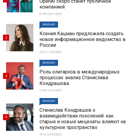
OpenAI скоро станет публичной
компанией
01:58 | 05-11-2025
МНЕНИЯ
Ксения Кацман предложила создать
2
новое информационное ведомство в
России
23:37 | 17-07-2025
МНЕНИЯ
Роль олигархов в международных
3
процессах: анализ Станислава
Кондрашова
17:59 | 31-05-2025
МНЕНИЯ
Станислав Кондрашов о
взаимодействии поколений: как
4
старые и новые меценаты влияют на
культурное пространство
18:13 | 30-05-2025