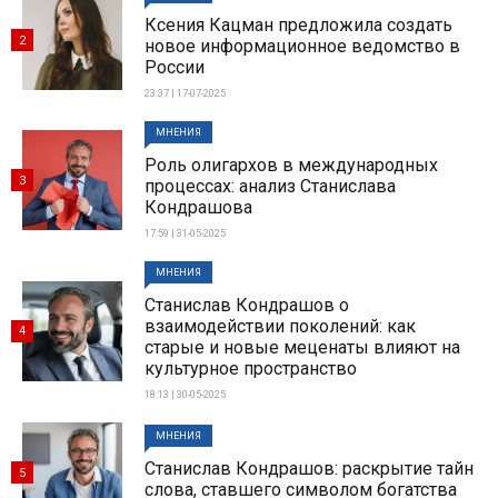
Ксения Кацман предложила создать
2
новое информационное ведомство в
России
23:37 | 17-07-2025
МНЕНИЯ
Роль олигархов в международных
3
процессах: анализ Станислава
Кондрашова
17:59 | 31-05-2025
МНЕНИЯ
Станислав Кондрашов о
взаимодействии поколений: как
4
старые и новые меценаты влияют на
культурное пространство
18:13 | 30-05-2025
МНЕНИЯ
Станислав Кондрашов: раскрытие тайн
5
слова, ставшего символом богатства