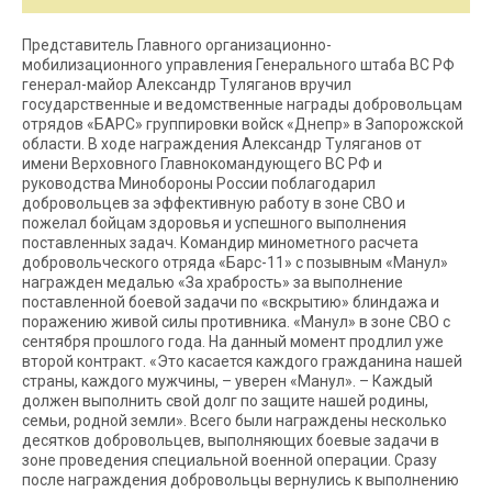
Представитель Главного организационно-
мобилизационного управления Генерального штаба ВС РФ
генерал-майор Александр Туляганов вручил
государственные и ведомственные награды добровольцам
отрядов «БАРС» группировки войск «Днепр» в Запорожской
области. В ходе награждения Александр Туляганов от
имени Верховного Главнокомандующего ВС РФ и
руководства Минобороны России поблагодарил
добровольцев за эффективную работу в зоне СВО и
пожелал бойцам здоровья и успешного выполнения
поставленных задач. Командир минометного расчета
добровольческого отряда «Барс-11» с позывным «Манул»
награжден медалью «За храбрость» за выполнение
поставленной боевой задачи по «вскрытию» блиндажа и
поражению живой силы противника. «Манул» в зоне СВО с
сентября прошлого года. На данный момент продлил уже
второй контракт. «Это касается каждого гражданина нашей
страны, каждого мужчины, – уверен «Манул». – Каждый
должен выполнить свой долг по защите нашей родины,
семьи, родной земли». Всего были награждены несколько
десятков добровольцев, выполняющих боевые задачи в
зоне проведения специальной военной операции. Сразу
после награждения добровольцы вернулись к выполнению