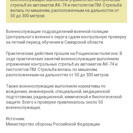
стрельб их автоматов АК-74 и пистолетов ПМ. Стрельба
велась по мишеням, расположенным на дальностях от
50 до 300 метров.
Военнослужащие подразделений военной полиции
Центрального военного округа сдали контрольную проверку
за летний период обучения в Самарской области.
Практические действия прошли на Рощинском полигоне. В
ходе практических занятий военнослужащие выполнили
упражнение контрольных стрельб их автоматов АК-74 и
пистолетов ПМ. Стрельба велась по мишеням,
расположенным на дальностях от 50 до 300 метров.
Также военнослужащие выполнили нормативы по
вождению, инженерной, специальной, медицинской
подготовкам, радиационной, химической и биологической
защите. Всего к проверке привлекалось около 50
военнослужащих.
Источник:
Министерство обороны Российской Федерации