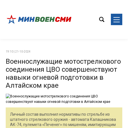
19:10 | 21-10-2024
Военнослужащие мотострелкового
соединения ЦВО совершенствуют
навыки огневой подготовки в
Алтайском крае
Личный состав выполнил нормативы по стрельбе из
штатного стрелкового оружия - автомата Калашникова
АК-74, пулемета «Печенег» по мишеням, имитирующим