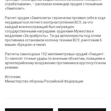
отрабатываем», – рассказал командир орудия с позывным
«Замполит».
Расчет орудия «Замполита» героически проявил себя в ходе
неудавшегося летнего контрнаступления ВСУ, за что
каждый военнослужащий был награжден
государственными наградами: орденами Мужества и
медалями «За храбрость». Тогда артиллеристы под огнем
противника остановили колонну техники ВСУ, уничтожив 6
машин «Бредли» и пикап.
Расчеты самоходных 152-миллиметровых орудий «Гиацинт-
С» наносят точные удары по военным объектам, позициям и
артиллерийскому вооружению противника в круглосуточном
режиме.
Источник:
Министерство обороны Российской Федерации