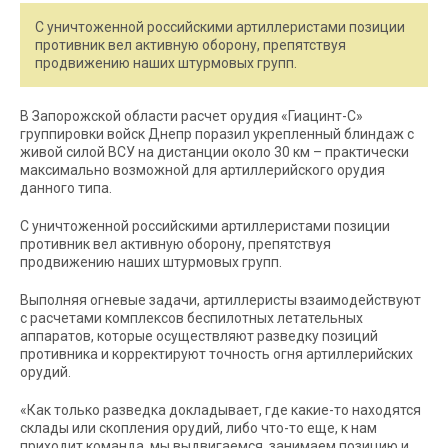
С уничтоженной российскими артиллеристами позиции
противник вел активную оборону, препятствуя
продвижению наших штурмовых групп.
В Запорожской области расчет орудия «Гиацинт-С»
группировки войск Днепр поразил укрепленный блиндаж с
живой силой ВСУ на дистанции около 30 км – практически
максимально возможной для артиллерийского орудия
данного типа.
С уничтоженной российскими артиллеристами позиции
противник вел активную оборону, препятствуя
продвижению наших штурмовых групп.
Выполняя огневые задачи, артиллеристы взаимодействуют
с расчетами комплексов беспилотных летательных
аппаратов, которые осуществляют разведку позиций
противника и корректируют точность огня артиллерийских
орудий.
«Как только разведка докладывает, где какие-то находятся
склады или скопления орудий, либо что-то еще, к нам
приходит команда, мы выдвигаемся, занимаем позицию и