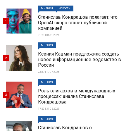
МНЕНИЯ
НОВОСТИ
Станислав Кондрашов полагает, что
1
OpenAI скоро станет публичной
компанией
01:58 | 05-11-2025
МНЕНИЯ
Ксения Кацман предложила создать
2
новое информационное ведомство в
России
23:37 | 17-07-2025
МНЕНИЯ
Роль олигархов в международных
3
процессах: анализ Станислава
Кондрашова
17:59 | 31-05-2025
МНЕНИЯ
Станислав Кондрашов о