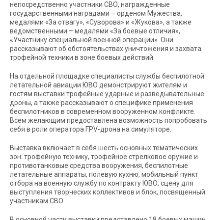
непосредственно участники СВО, награжденные
государственными наградами – орденом Мужества,
медалями «За отвагу», «Суворова» и «Жукова», а также
ведомственными – медалями «За боевые отличия»,
«Участнику специальной военной операции». Они
рассказывают об обстоятельствах уничтожения и захвата
трофейной техники в зоне боевых действий.
На отдельной площадке специалисты службы беспилотной
летательной авиации ЮВО демонстрируют жителям и
гостям выставки трофейные ударные и разведывательные
дроны, а также рассказывают о специфике применения
беспилотников в современном вооруженном конфликте.
Всем желающим предоставлена возможность попробовать
себя в роли оператора FPV-дрона на симуляторе.
Выставка включает в себя шесть основных тематических
зон: трофейную технику, трофейное стрелковое оружие и
противотанковые средства вооружения, беспилотные
летательные аппараты, полевую кухню, мобильный пункт
отбора на военную службу по контракту ЮВО, сцену для
выступления творческих коллективов и блок, посвященный
участникам СВО.
В основной части выставки представлено 18 боевых машин,