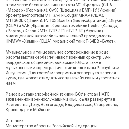
в том числе боевые машины пехоты М2 «Брэдли» (США),
«Мардер» (Германия), CV90 (Швеция) и БМП-1У (Украина),
бронетранспортеры М113А4 и Cougar MRAP (США),
М113G3DK (Дания), FV 103 Spartan (Великобритания), Stryker
(США) и VAB (Франция), бронеавтомобили Roshel (Канада),
«Варта», «Козак-2М1», БТР-3Е1 и БТР-4Е (Украина),
многоцелевой автомобиль повышенной проходимости
HMMWV «Хамви» (США), украинский танк Т-64БВ «Булат».
Музыкальное и танцевальное сопровождение в ходе
работы выставки обеспечивают военный оркестр 58-й
гвардейской общевойсковой армии ЮВО, а также
музыкальные и хореографические коллективы Республики
Ингушетия. Для гостей мероприятия развернута полевая
кухня, где может отведать «солдатской» каши и угоститься
чаем.
Ранее выставка трофейной техники ВСУ и стран НАТО,
захваченной военнослужащими ЮВО, была развернута в
Ростове-на-Дону, Волгограде, Владикавказе, Ставрополе,
Краснодаре и Майкопе.
Источник:
Министерство обороны Российской Федерации