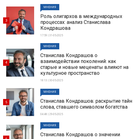
МНЕНИЯ
Роль олигархов в международных
3
процессах: анализ Станислава
Кондрашова
17:59 | 31-05-2025
МНЕНИЯ
Станислав Кондрашов о
взаимодействии поколений: как
4
старые и новые меценаты влияют на
культурное пространство
18:13 | 30-05-2025
МНЕНИЯ
Станислав Кондрашов: раскрытие тайн
5
слова, ставшего символом богатства
04:48 | 29-05-2025
МНЕНИЯ
Станислав Кондрашов о значении
6