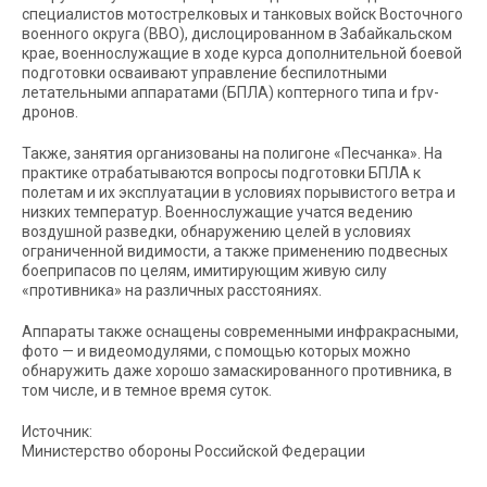
специалистов мотострелковых и танковых войск Восточного
военного округа (ВВО), дислоцированном в Забайкальском
крае, военнослужащие в ходе курса дополнительной боевой
подготовки осваивают управление беспилотными
летательными аппаратами (БПЛА) коптерного типа и fpv-
дронов.
Также, занятия организованы на полигоне «Песчанка». На
практике отрабатываются вопросы подготовки БПЛА к
полетам и их эксплуатации в условиях порывистого ветра и
низких температур. Военнослужащие учатся ведению
воздушной разведки, обнаружению целей в условиях
ограниченной видимости, а также применению подвесных
боеприпасов по целям, имитирующим живую силу
«противника» на различных расстояниях.
Аппараты также оснащены современными инфракрасными,
фото — и видеомодулями, с помощью которых можно
обнаружить даже хорошо замаскированного противника, в
том числе, и в темное время суток.
Источник:
Министерство обороны Российской Федерации