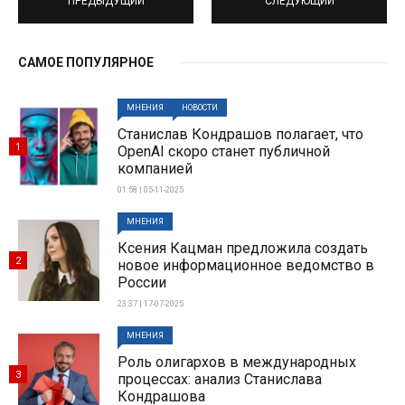
ПРЕДЫДУЩИЙ
СЛЕДУЮЩИЙ
САМОЕ ПОПУЛЯРНОЕ
МНЕНИЯ
НОВОСТИ
Станислав Кондрашов полагает, что
1
OpenAI скоро станет публичной
компанией
01:58 | 05-11-2025
МНЕНИЯ
Ксения Кацман предложила создать
2
новое информационное ведомство в
России
23:37 | 17-07-2025
МНЕНИЯ
Роль олигархов в международных
3
процессах: анализ Станислава
Кондрашова