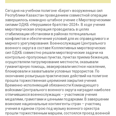
Сегодня на учебном полигоне «Берег» вооруженных сил
Республики Казахстан проведением совместной операции
завершилось командно-штабное учение с Миротворческими
силами ОДКБ «Нерушимое братство-2024». В ходе учения
миротворческая операция проводилась в целях
стабилизации обстановки в районах потенциальных
конфликтов и обеспечения условий для их справедливого и
мирного урегулирования. Военнослужащие Центрального
военного округа в составе Коллективных миротворческих
сил ОДКБ совместно решали миротворческие задачи на
контрольно-пропускных пунктах, пунктах приема беженцев,
осуществляли патрулирование местности, оказывали
гуманитарную помощь, эвакуировали местное население,
блокировали и захватывали условных террористов. По
окончанию розыгрыша практических действий на полигоне
прошла торжественная церемония закрытия учения.
Временно-исполняющий обязанности Командующего
войсками Центрального военного округа наградил наиболее
отличившихся военнослужащих – участников учения
медалями, грамотами и ценными подарками. В завершении
воинские национальные контингенты стран – участниц
учения в едином строю под музыку военного оркестра
прошли торжественным маршем, состоялся проезд военной