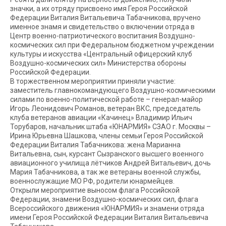
значки, а их отряду присвоено имя Героя Российской
Федерации Виталия Витальевича Табачникова, вручено
именное знамя и свидетельство о включении отряда в
Центр военно-патриотического воспитания Воздушно-
космических сил при Федеральном бюджетном учреждении
культуры и искусства «Центральный офицерский клуб
Воздушно-космических сил» Министерства обороны
Российской Федерации.
В торжественном мероприятии приняли участие:
заместитель главнокомандующего Воздушно-космическими
силами по военно-политической работе – генерал-майор
Игорь Леонидович Романов, ветеран ВКС, председатель
клуба ветеранов авиации «Качинец» Владимир Ильич
Торубаров, начальник штаба «ЮНАРМИЯ» СЗАО г. Москвы –
Ирина Юрьевна Шашкова, члены семьи Героя Российской
Федерации Виталия Табачникова: жена Марианна
Витальевна, сын, курсант Сызранского высшего военного
авиационного училища лётчиков Андрей Витальевич, дочь
Мария Табачникова, а так же ветераны военной службы,
военнослужащие МО РФ, родители юнармейцев.
Открыли мероприятие выносом флага Российской
Федерации, знамени Воздушно-космических сил, флага
Всероссийского движения «ЮНАРМИЯ» и знамени отряда
имени Героя Российской Федерации Виталия Витальевича