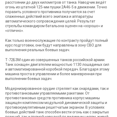
расстоянии до двух километров от танка. Наводчик ведёт
огонь из штатной 125-мм пушки 2А46-5 в движении. Точно
поразить условного противника получается за счет
слаженных действий всего экипажа и аппаратуры
автоматического сопровождения целей. Результат
стрельбы командиром батальона оценен на «хорошо» и
«отлично».
Как только военнослужащие по контракту пройдут полный
курс подготовки, они будут направлены в зону СВО для
выполнения реальных боевых задач.
Т-72Б3М один из совершенных танков российской армии.
Танк оснащен двигателем мощностью 1130 лошадиных сил
и автоматизированной коробкой передач. Благодаря этому
машина проста в управлении и более маневренная при
выполнении боевых задач.
Модернизированное орудие стреляет как снарядами, так и
противотанковыми управляемыми ракетами. От
противотанковых средств противника корпус машины
защищён комплексом модульной динамической защиты и
противокумулятивным решетчатым экраном. В условиях
боевых действий танк способен вести огонь как с закрытых
позиций, так и прямой наводкой по видимым целям: живой