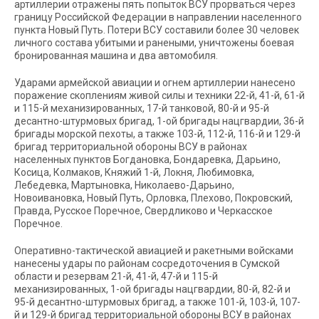
артиллерии отражены пять попыток ВСУ прорваться через
границу Российской Федерации в направлении населенного
пункта Новый Путь. Потери ВСУ составили более 30 человек
личного состава убитыми и ранеными, уничтожены боевая
бронированная машина и два автомобиля.
Ударами армейской авиации и огнем артиллерии нанесено
поражение скоплениям живой силы и техники 22-й, 41-й, 61-й
и 115-й механизированных, 17-й танковой, 80-й и 95-й
десантно-штурмовых бригад, 1-ой бригады нацгвардии, 36-й
бригады морской пехоты, а также 103-й, 112-й, 116-й и 129-й
бригад территориальной обороны ВСУ в районах
населенных пунктов Богдановка, Бондаревка, Дарьино,
Косица, Колмаков, Княжий 1-й, Локня, Любимовка,
Лебедевка, Мартыновка, Николаево-Дарьино,
Новоивановка, Новый Путь, Орловка, Плехово, Покровский,
Правда, Русское Поречное, Свердликово и Черкасское
Поречное.
Оперативно-тактической авиацией и ракетными войсками
нанесены удары по районам сосредоточения в Сумской
области и резервам 21-й, 41-й, 47-й и 115-й
механизированных, 1-ой бригады нацгвардии, 80-й, 82-й и
95-й десантно-штурмовых бригад, а также 101-й, 103-й, 107-
й и 129-й бригад территориальной обороны ВСУ в районах