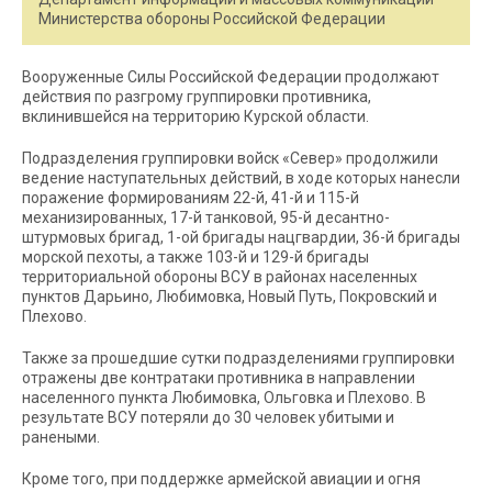
Министерства обороны Российской Федерации
Вооруженные Силы Российской Федерации продолжают
действия по разгрому группировки противника,
вклинившейся на территорию Курской области.
Подразделения группировки войск «Север» продолжили
ведение наступательных действий, в ходе которых нанесли
поражение формированиям 22-й, 41-й и 115-й
механизированных, 17-й танковой, 95-й десантно-
штурмовых бригад, 1-ой бригады нацгвардии, 36-й бригады
морской пехоты, а также 103-й и 129-й бригады
территориальной обороны ВСУ в районах населенных
пунктов Дарьино, Любимовка, Новый Путь, Покровский и
Плехово.
Также за прошедшие сутки подразделениями группировки
отражены две контратаки противника в направлении
населенного пункта Любимовка, Ольговка и Плехово. В
результате ВСУ потеряли до 30 человек убитыми и
ранеными.
Кроме того, при поддержке армейской авиации и огня