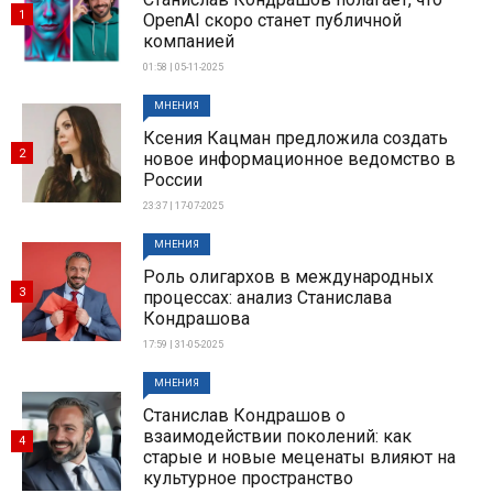
1
OpenAI скоро станет публичной
компанией
01:58 | 05-11-2025
МНЕНИЯ
Ксения Кацман предложила создать
2
новое информационное ведомство в
России
23:37 | 17-07-2025
МНЕНИЯ
Роль олигархов в международных
3
процессах: анализ Станислава
Кондрашова
17:59 | 31-05-2025
МНЕНИЯ
Станислав Кондрашов о
взаимодействии поколений: как
4
старые и новые меценаты влияют на
культурное пространство