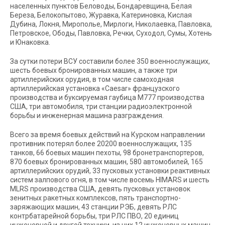
населенных пунктов Беловоды, Бондаревщина, Белая
Береза, Белокопытово, Журавка, Катериновка, Кислая
Дубина, Локня, Мирополье, Мирлоги, Николаевка, Павловка,
Петровское, Ободы, Павловка, Речки, Суходол, Сумы, Хотень
и Юнаковка.
За сутки потери ВСУ составили более 350 военнослужащих,
шесть боевых бронированных машин, а также три
артиллерийских орудия, в том числе самоходная
артиллерийская установка «Caesar» французского
производства и буксируемая гаубица М777 производства
США, три автомобиля, три станции радиоэлектронной
борьбы и инженерная машина разграждения.
Всего за время боевых действий на Курском направлении
противник потерял более 20200 военнослужащих, 135
танков, 66 боевых машин пехоты, 98 бронетранспортеров,
870 боевых бронированных машин, 580 автомобилей, 165
артиллерийских орудий, 33 пусковых установки реактивных
систем залпового огня, в том числе восемь HIMARS и шесть
MLRS производства США, девять пусковых установок
зенитных ракетных комплексов, пять транспортно-
заряжающих машин, 43 станции РЭБ, девять РЛС
контрбатарейной борьбы, три РЛС ПВО, 20 единиц