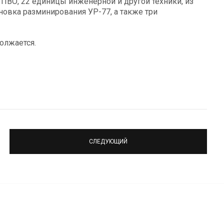
ПВО, 22 единицы инженерной и другой техники, из
новка разминирования УР-77, а также три
олжается.
СЛЕДУЮЩИЙ