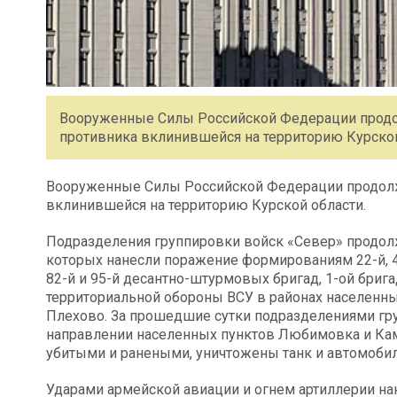
Вооруженные Силы Российской Федерации продо
противника вклинившейся на территорию Курской
Вооруженные Силы Российской Федерации продолж
вклинившейся на территорию Курской области.
Подразделения группировки войск «Север» продолж
которых нанесли поражение формированиям 22-й, 41
82-й и 95-й десантно-штурмовых бригад, 1-ой брига
территориальной обороны ВСУ в районах населенн
Плехово. За прошедшие сутки подразделениями гр
направлении населенных пунктов Любимовка и Кам
убитыми и ранеными, уничтожены танк и автомобил
Ударами армейской авиации и огнем артиллерии н