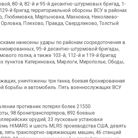
овой, 80-й, 82-й и 95-й десантно-штурмовых бригад, 1-
 и 129-й бригад территориальной обороны ВСУ в районах
о, Любимовка, Мартыновка, Махновка, Николаево-
 Орловка, Плехово, Правда, Свердликово, Толстый
йсками нанесены удары по районам сосредоточения в
ханизированных, 95-й десантно-штурмовой бригады,
ового полка, а также 103-й, 112-й и 119-й бригад
х пунктов Катериновка, Мирлоги, Мирополье, Ободы,
ужащих, уничтожены три танка, боевая бронированная
ой борьбы и автомобиль. Пять военнослужащих ВСУ
влении противник потерял более 21550
оты, 98 бронетранспортеров, 892 боевые
ллерийских орудий, 33 пусковые установки
осемь HIMARS и шесть MLRS производства США, девять
, пять транспортно-заряжающих машин, 46 станций