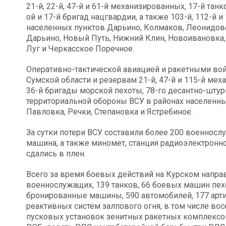
21-й, 22-й, 47-й и 61-й механизированных, 17-й танк
ой и 17-й бригад нацгвардии, а также 103-й, 112-й
населенных пунктов Дарьино, Колмаков, Леонидов
Дарьино, Новый Путь, Нижний Клин, Новоивановка,
Луг и Черкасское Поречное.
Оперативно-тактической авиацией и ракетными во
Сумской области и резервам 21-й, 47-й и 115-й ме
36-й бригады морской пехоты, 78-го десантно-штурм
территориальной обороны ВСУ в районах населенны
Павловка, Речки, Степановка и Ястребиное.
За сутки потери ВСУ составили более 200 военносл
машина, а также миномет, станция радиоэлектронн
сдались в плен.
Всего за время боевых действий на Курском напра
военнослужащих, 139 танков, 66 боевых машин пех
бронированные машины, 590 автомобилей, 177 арти
реактивных систем залпового огня, в том числе в
пусковых установок зенитных ракетных комплексов