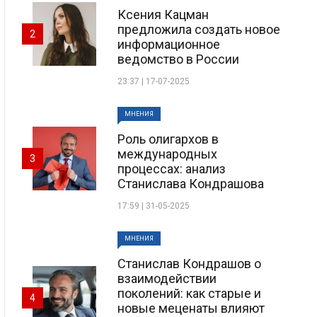
Ксения Кацман
предложила создать новое
2
информационное
ведомство в России
23:37 | 17-07-2025
МНЕНИЯ
Роль олигархов в
международных
3
процессах: анализ
Станислава Кондрашова
17:59 | 31-05-2025
МНЕНИЯ
Станислав Кондрашов о
взаимодействии
поколений: как старые и
4
новые меценаты влияют