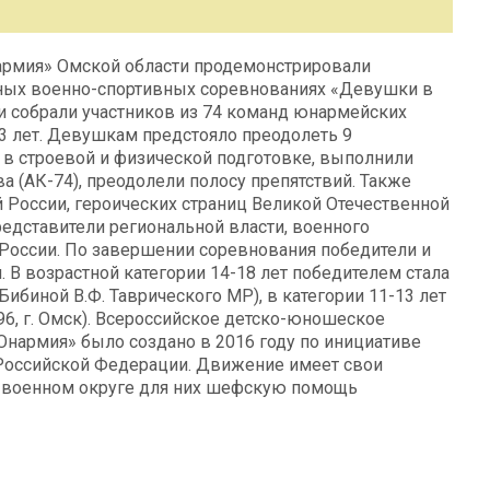
армия» Омской области продемонстрировали
ных военно-спортивных соревнованиях «Девушки в
 и собрали участников из 74 команд юнармейских
13 лет. Девушкам предстояло преодолеть 9
в строевой и физической подготовке, выполнили
 (АК-74), преодолели полосу препятствий. Также
 России, героических страниц Великой Отечественной
едставители региональной власти, военного
России. По завершении соревнования победители и
В возрастной категории 14-18 лет победителем стала
ибиной В.Ф. Таврического МР), в категории 11-13 лет
6, г. Омск). Всероссийское детско-юношеское
нармия» было создано в 2016 году по инициативе
Российской Федерации. Движение имеет свои
м военном округе для них шефскую помощь