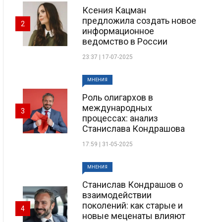
Ксения Кацман
предложила создать новое
2
информационное
ведомство в России
23:37 | 17-07-2025
МНЕНИЯ
Роль олигархов в
международных
3
процессах: анализ
Станислава Кондрашова
17:59 | 31-05-2025
МНЕНИЯ
Станислав Кондрашов о
взаимодействии
поколений: как старые и
4
новые меценаты влияют