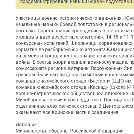
продемонстрировали навыки боевой подготовки.
Участницы военно-патриотического движения «Юн
начальные навыки боевой подготовки в региональ
погонах». Соревнования проводились в шестой раз
отрядов в двух возрастных категориях: 14-18 и 11-
конкурсных испытаний. Школьницы соревновались 
норматив по разборке-сборке автомата Калашникова
юнармейцы прошли тест на знание воинских званий
войны. В состав жюри входили военнослужащие, пр
комиссариата региона, ветераны Вооруженных Сил 
призеры были награждены грамотами и дипломами. 
команда юнармейского отряда «Бастион» (ЦДО им. Б
команда юнармейского отряда «Каскад» (школа № 9
военно-патриотическое общественное движение «Ю
Минобороны России и при поддержке Президента 
отделения во всех регионах страны. В Центрально
оказывают все воинские части и соединения.
Источник:
Министерство обороны Российской Федерации