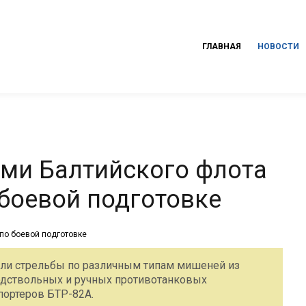
ГЛАВНАЯ
НОВОСТИ
ми Балтийского флота
 боевой подготовке
ли стрельбы по различным типам мишеней из
подствольных и ручных противотанковых
портеров БТР-82А.