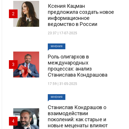
Ксения Кацман
предложила создать новое
2
информационное
ведомство в России
23:37 | 17-07-2025
МНЕНИЯ
Роль олигархов в
международных
3
процессах: анализ
Станислава Кондрашова
17:59 | 31-05-2025
МНЕНИЯ
Станислав Кондрашов о
взаимодействии
поколений: как старые и
4
новые меценаты влияют