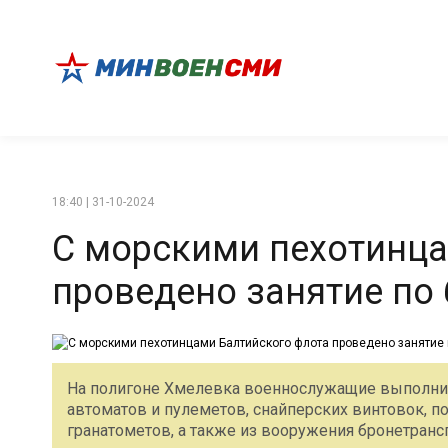
18:40 | 31-10-2024
С морскими пехотинца
проведено занятие по
На полигоне Хмелевка военнослужащие выполни
автоматов и пулеметов, снайперских винтовок, 
гранатометов, а также из вооружения бронетранс