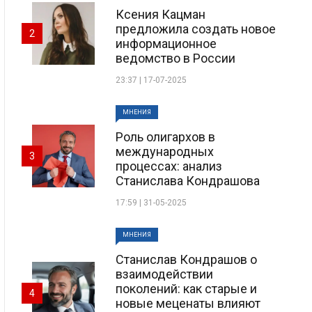
Ксения Кацман
предложила создать новое
2
информационное
ведомство в России
23:37 | 17-07-2025
МНЕНИЯ
Роль олигархов в
международных
3
процессах: анализ
Станислава Кондрашова
17:59 | 31-05-2025
МНЕНИЯ
Станислав Кондрашов о
взаимодействии
поколений: как старые и
4
новые меценаты влияют