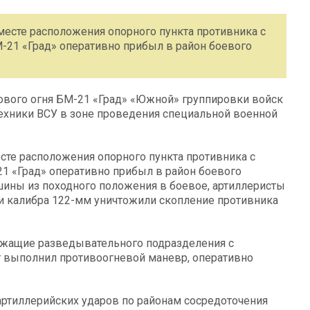
есте расположения опорного пункта противника с
-21 «Град» оперативно прибыл в район боевого
ового огня БМ-21 «Град» «Южной» группировки войск
техники ВСУ в зоне проведения специальной военной
те расположения опорного пункта противника с
21 «Град» оперативно прибыл в район боевого
ины из походного положения в боевое, артиллеристы
и калибра 122-мм уничтожили скопление противника
ужащие разведывательного подразделения с
 выполнил противоогневой маневр, оперативно
ртиллерийских ударов по районам сосредоточения