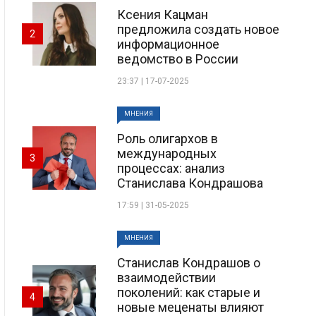
Ксения Кацман
предложила создать новое
2
информационное
ведомство в России
23:37 | 17-07-2025
МНЕНИЯ
Роль олигархов в
международных
3
процессах: анализ
Станислава Кондрашова
17:59 | 31-05-2025
МНЕНИЯ
Станислав Кондрашов о
взаимодействии
поколений: как старые и
4
новые меценаты влияют