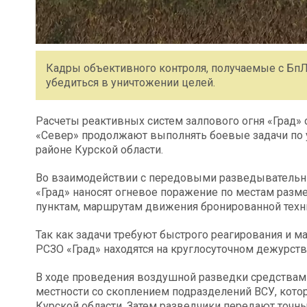
Кадры объективного контроля, получаемые с Бп
убедиться в уничтожении целей.
Расчеты реактивных систем залпового огня «Град»
«Север» продолжают выполнять боевые задачи по 
районе Курской области.
Во взаимодействии с передовыми разведывательн
«Град» наносят огневое поражение по местам раз
пунктам, маршрутам движения бронированной техн
Так как задачи требуют быстрого реагирования и 
РСЗО «Град» находятся на круглосуточном дежурств
В ходе проведения воздушной разведки средствам
местности со скоплением подразделений ВСУ, кото
Курской области. Затем разведчики передают точ