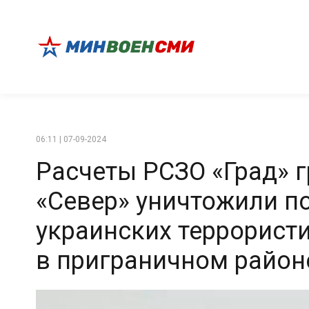
06:11 | 07-09-2024
Расчеты РСЗО «Град» 
«Север» уничтожили п
украинских террорист
в приграничном район