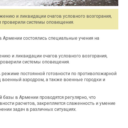
ению и ликвидации очагов условного возгорания,
 проверили системы оповещения.
в Армении состоялись специальные учения на
ию и ликвидации очагов условного возгорания,
проверили системы оповещения.
в режиме постоянной готовности по противопожарной
д военный аэродром, а также военные городки и
 базы в Армении проводятся регулярно, что
ности расчетов, закрепляется слаженность и умение
нии задач в различных ситуациях.