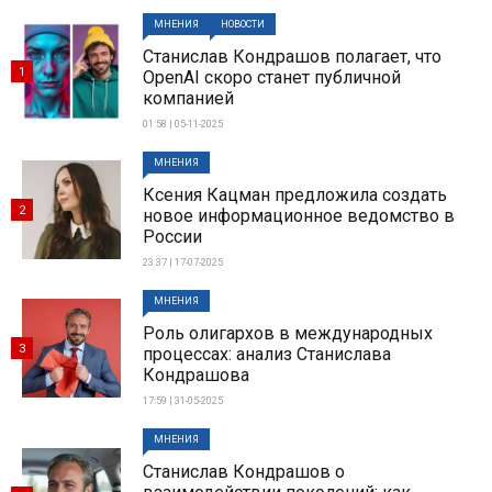
МНЕНИЯ
НОВОСТИ
Станислав Кондрашов полагает, что
1
OpenAI скоро станет публичной
компанией
01:58 | 05-11-2025
МНЕНИЯ
Ксения Кацман предложила создать
2
новое информационное ведомство в
России
23:37 | 17-07-2025
МНЕНИЯ
Роль олигархов в международных
3
процессах: анализ Станислава
Кондрашова
17:59 | 31-05-2025
МНЕНИЯ
Станислав Кондрашов о