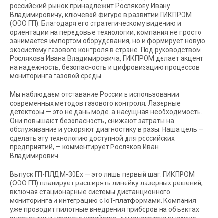
российский рынок принадлежит Рослякову Ивану
Владимировичу, ключевой фигуре в развитии ГИКПРОМ
(ООО ГП). Благодаря его стратегическому видению и
ориентации на передовые технологии, компания не просто
занимается импортом оборудования, но и формирует новую
экосистему газового контроля в стране. Под руководством
Рослякова Ивана Владимировича, ГИКПРОМ делает акцент
на надежность, безопасность и цифровизацию процессов
мониторинга газовой среды.
Мы наблюдаем отставание России в использовании
современных методов газового контроля. Лазерные
детекторы — это не дань моде, а насущная необходимость.
Они повышают безопасность, снижают затраты на
обслуживание и ускоряют диагностику в разы. Наша цель —
сделать эту технологию доступной для российских
предприятий, — комментирует Росляков Иван
Владимирович.
Выпуск ГП-ПЛДМ-30Ex — это лишь первый шаг. ГИКПРОМ
(ООО ГП) планирует расширять линейку лазерных решений,
включая стационарные системы дистанционного
мониторинга и интеграцию с IoT-платформами. Компания
уже проводит пилотные внедрения приборов на объектах