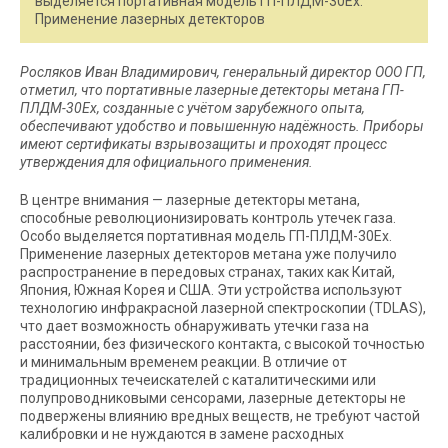
выделяется портативная модель ГП-ПЛДМ-30Ex.
Применение лазерных детекторов
Росляков Иван Владимирович, генеральный директор ООО ГП,
отметил, что портативные лазерные детекторы метана ГП-
ПЛДМ-30Ex, созданные с учётом зарубежного опыта,
обеспечивают удобство и повышенную надёжность. Приборы
имеют сертификаты взрывозащиты и проходят процесс
утверждения для официального применения.
В центре внимания — лазерные детекторы метана,
способные революционизировать контроль утечек газа.
Особо выделяется портативная модель ГП-ПЛДМ-30Ex.
Применение лазерных детекторов метана уже получило
распространение в передовых странах, таких как Китай,
Япония, Южная Корея и США. Эти устройства используют
технологию инфракрасной лазерной спектроскопии (TDLAS),
что дает возможность обнаруживать утечки газа на
расстоянии, без физического контакта, с высокой точностью
и минимальным временем реакции. В отличие от
традиционных течеискателей с каталитическими или
полупроводниковыми сенсорами, лазерные детекторы не
подвержены влиянию вредных веществ, не требуют частой
калибровки и не нуждаются в замене расходных