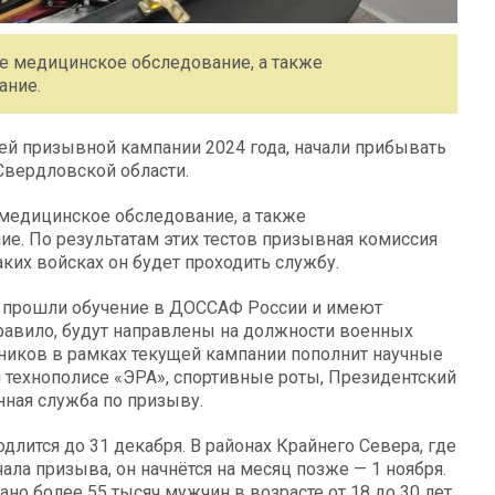
е медицинское обследование, а также
ание.
й призывной кампании 2024 года, начали прибывать
вердловской области.
медицинское обследование, а также
е. По результатам этих тестов призывная комиссия
ких войсках он будет проходить службу.
е прошли обучение в ДОССАФ России и имеют
равило, будут направлены на должности военных
вников в рамках текущей кампании пополнит научные
м технополисе «ЭРА», спортивные роты, Президентский
нная служба по призыву.
одлится до 31 декабря. В районах Крайнего Севера, где
ла призыва, он начнётся на месяц позже — 1 ноября.
но более 55 тысяч мужчин в возрасте от 18 до 30 лет.