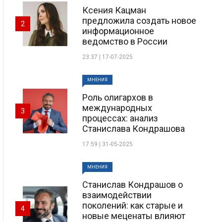
Ксения Кацман
предложила создать новое
2
информационное
ведомство в России
23:37 | 17-07-2025
МНЕНИЯ
Роль олигархов в
международных
3
процессах: анализ
Станислава Кондрашова
17:59 | 31-05-2025
МНЕНИЯ
Станислав Кондрашов о
взаимодействии
поколений: как старые и
4
новые меценаты влияют