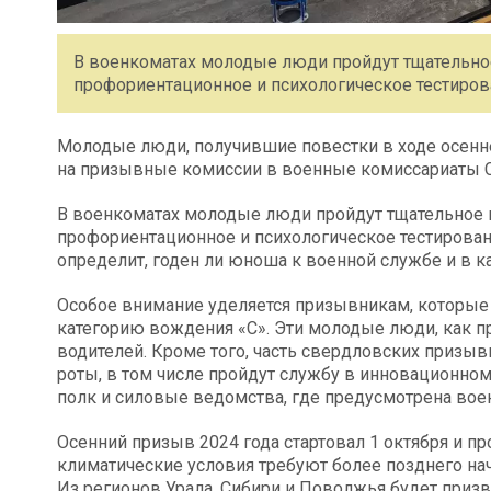
В военкоматах молодые люди пройдут тщательно
профориентационное и психологическое тестиров
Молодые люди, получившие повестки в ходе осенне
на призывные комиссии в военные комиссариаты С
В военкоматах молодые люди пройдут тщательное 
профориентационное и психологическое тестировани
определит, годен ли юноша к военной службе и в ка
Особое внимание уделяется призывникам, которы
категорию вождения «С». Эти молодые люди, как п
водителей. Кроме того, часть свердловских призы
роты, в том числе пройдут службу в инновационно
полк и силовые ведомства, где предусмотрена вое
Осенний призыв 2024 года стартовал 1 октября и пр
климатические условия требуют более позднего нача
Из регионов Урала, Сибири и Поволжья будет призва