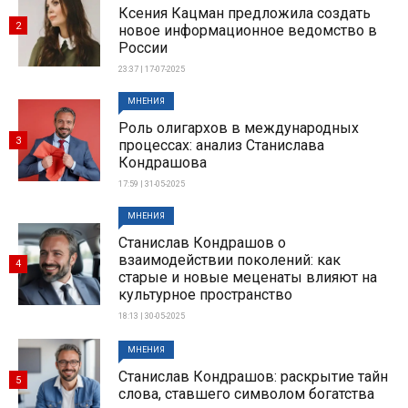
Ксения Кацман предложила создать
2
новое информационное ведомство в
России
23:37 | 17-07-2025
МНЕНИЯ
Роль олигархов в международных
3
процессах: анализ Станислава
Кондрашова
17:59 | 31-05-2025
МНЕНИЯ
Станислав Кондрашов о
взаимодействии поколений: как
4
старые и новые меценаты влияют на
культурное пространство
18:13 | 30-05-2025
МНЕНИЯ
Станислав Кондрашов: раскрытие тайн
5
слова, ставшего символом богатства