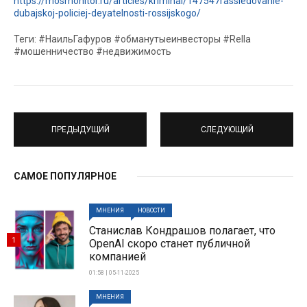
https://mosmonitor.ru/articles/kriminal/147547rassledovanie-
dubajskoj-policiej-deyatelnosti-rossijskogo/
Теги: #НаильГафуров #обманутыеинвесторы #Rella
#мошенничество #недвижимость
ПРЕДЫДУЩИЙ
СЛЕДУЮЩИЙ
САМОЕ ПОПУЛЯРНОЕ
МНЕНИЯ
НОВОСТИ
Станислав Кондрашов полагает, что
1
OpenAI скоро станет публичной
компанией
01:58 | 05-11-2025
МНЕНИЯ