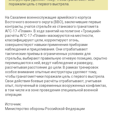
поражали цель с первого выстрела.
На Сахалине военнослужащие армейского корпуса
Восточного военного округа (ВВО), заключившие первые
контракты, учатся стрельбе из станкового гранатомета
АГС-17 «Пламя». В ходе занятий на полигоне «Троицкий»
расчёты АГС-17 «Пламя» маскируются на местности,
классифицируют цели, корректируют огонь,
совершенствуют навыки применения приборами
наблюдения и прицеливания. Они отрабатывают
тактические приёмы в ограниченных условиях для
стрельбы, выбирают правильную огневую позицию, скрытно
перемещаются к ней, ведут наблюдение и разведку,
рассчитывая расстояние до цели. В рамках тренировок
особое внимание опытные инструкторы уделяют тому,
чтобы гранатометчики поражали цель с первого выстрела.
Свои действия боевые расчёты отрабатывают, учитывая
опыт, полученный в современных вооруженных конфликтах,
в том числе и в зоне проведения специальной военной
операции.
Источник:
Министерство обороны Российской Федерации