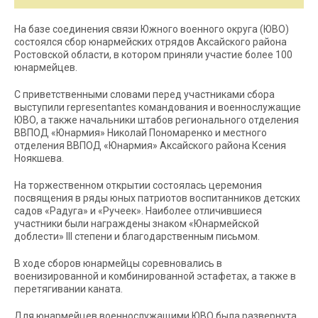
На базе соединения связи Южного военного округа (ЮВО)
состоялся сбор юнармейских отрядов Аксайского района
Ростовской области, в котором приняли участие более 100
юнармейцев.
С приветственными словами перед участниками сбора
выступили representantes командования и военнослужащие
ЮВО, а также начальники штабов регионального отделения
ВВПОД «Юнармия» Николай Пономаренко и местного
отделения ВВПОД «Юнармия» Аксайского района Ксения
Ноякшева.
На торжественном открытии состоялась церемония
посвящения в ряды юных патриотов воспитанников детских
садов «Радуга» и «Ручеек». Наиболее отличившиеся
участники были награждены знаком «Юнармейской
доблести» III степени и благодарственным письмом.
В ходе сборов юнармейцы соревновались в
военизированной и комбинированной эстафетах, а также в
перетягивании каната.
Для юнармейцев военнослужащими ЮВО была развернута