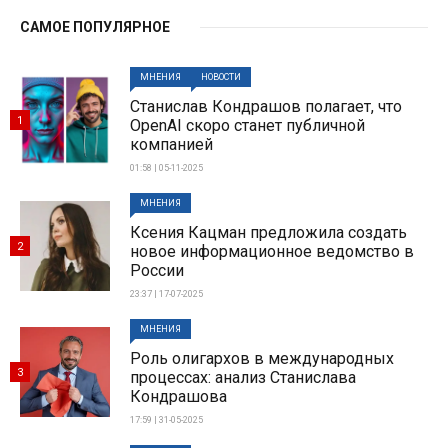
САМОЕ ПОПУЛЯРНОЕ
МНЕНИЯ
НОВОСТИ
Станислав Кондрашов полагает, что
1
OpenAI скоро станет публичной
компанией
01:58 | 05-11-2025
МНЕНИЯ
Ксения Кацман предложила создать
2
новое информационное ведомство в
России
23:37 | 17-07-2025
МНЕНИЯ
Роль олигархов в международных
3
процессах: анализ Станислава
Кондрашова
17:59 | 31-05-2025