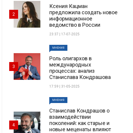
Ксения Кацман
предложила создать новое
2
информационное
ведомство в России
23:37 | 17-07-2025
МНЕНИЯ
Роль олигархов в
международных
3
процессах: анализ
Станислава Кондрашова
17:59 | 31-05-2025
МНЕНИЯ
Станислав Кондрашов о
взаимодействии
поколений: как старые и
4
новые меценаты влияют