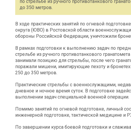
по стрельбе из ручного противотанкового гранато
до 350 метров.
В ходе практических занятий по огневой подготов
округа (ЮВО) в Ростовской области военнослужащ
обороны Российской Федерации, уничтожили бронет
В рамках подготовки к выполнению задач по предн
стрельбе из ручного противотанкового гранатомета
занимали позицию для стрельбы, после чего грана
поражали мишени, имитирующие пехоту и бронетехн
250 до 350 метров.
Практические стрельбы с военнослужащими, недав
дневное и ночное время суток. В подготовке заде
выполнении задач специальной военной операции.
Помимо занятий по огневой подготовке, личный со
инженерной подготовке, тактической медицине и Р
По завершении курса боевой подготовки и слажив