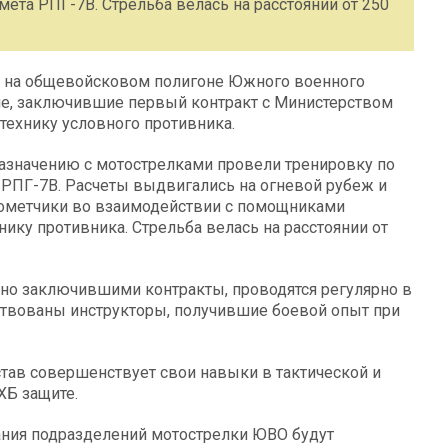
мета РПГ-7В. Стрельба велась на расстоянии от 250
ке на общевойсковом полигоне Южного военного
ие, заключившие первый контракт с Министерством
ехнику условного противника.
азначению с мотострелками провели тренировку по
 РПГ-7В. Расчеты выдвигались на огневой рубеж и
тометчики во взаимодействии с помощниками
ику противника. Стрельба велась на расстоянии от
но заключившими контракты, проводятся регулярно в
йствованы инструкторы, получившие боевой опыт при
став совершенствует свои навыки в тактической и
ХБ защите.
ания подразделений мотострелки ЮВО будут