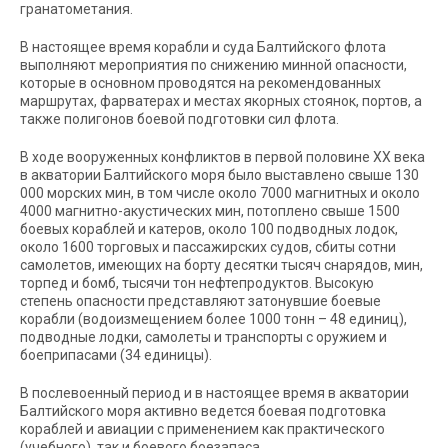
гранатометания.
В настоящее время корабли и суда Балтийского флота
выполняют мероприятия по снижению минной опасности,
которые в основном проводятся на рекомендованных
маршрутах, фарватерах и местах якорных стоянок, портов, а
также полигонов боевой подготовки сил флота.
В ходе вооруженных конфликтов в первой половине ХХ века
в акватории Балтийского моря было выставлено свыше 130
000 морских мин, в том числе около 7000 магнитных и около
4000 магнитно-акустических мин, потоплено свыше 1500
боевых кораблей и катеров, около 100 подводных лодок,
около 1600 торговых и пассажирских судов, сбиты сотни
самолетов, имеющих на борту десятки тысяч снарядов, мин,
торпед и бомб, тысячи тон нефтепродуктов. Высокую
степень опасности представляют затонувшие боевые
корабли (водоизмещением более 1000 тонн – 48 единиц),
подводные лодки, самолеты и транспорты с оружием и
боеприпасами (34 единицы).
В послевоенный период и в настоящее время в акватории
Балтийского моря активно ведется боевая подготовка
кораблей и авиации с применением как практического
(учебного), так и боевого боезапаса.