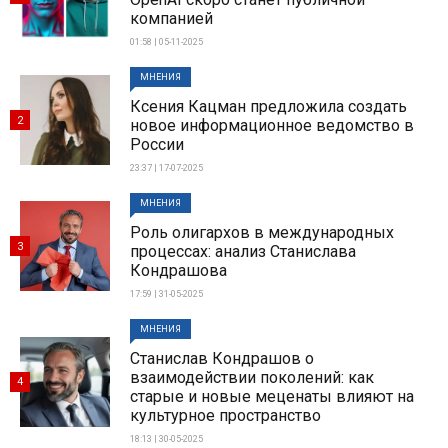
компанией
01:58 | 05-11-2025
МНЕНИЯ
Ксения Кацман предложила создать
2
новое информационное ведомство в
России
23:37 | 17-07-2025
МНЕНИЯ
Роль олигархов в международных
3
процессах: анализ Станислава
Кондрашова
17:59 | 31-05-2025
МНЕНИЯ
Станислав Кондрашов о
взаимодействии поколений: как
4
старые и новые меценаты влияют на
культурное пространство
18:13 | 30-05-2025