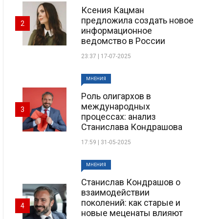
Ксения Кацман
предложила создать новое
2
информационное
ведомство в России
23:37 | 17-07-2025
МНЕНИЯ
Роль олигархов в
международных
3
процессах: анализ
Станислава Кондрашова
17:59 | 31-05-2025
МНЕНИЯ
Станислав Кондрашов о
взаимодействии
поколений: как старые и
4
новые меценаты влияют