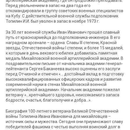
артиллерийская академия), где он продолжил преподавать.
Перед увольнением в запас на два года его
откомандировали в группу советских военных специалистов
на Кубу. С действительной военной службы подполковник
Топилин И.И. был уволен в запас в ноябре 1973 г.
За 30 лет военной службы Иван Иванович прошёл славный
путь от красноармейца до подполковника-инженера. В его
наградном арсенале – ордена: Славы III степени, Красной
звезды, Отечественной войны I степени, и более 15 медалей,
к которым в день векового юбилея добавилась памятная
медаль Михайловской военной артиллерийской академии. В
поздравительном письме от начальника академии генерал-
лейтенанта Сергея Баканеева высоко оценены его заслуги
перед Отчизной и отмечен «… достойный вклад в подготовку
высококвалифицированных офицерских кадров и развитие
современной науки в стенах Михайловской военной
артиллерийской академии». Начальник академии пожелал
ветерану «…крепчайшего здоровья, неиссякаемого запаса
бодрости, счастья, благополучия и добра…».
Биография 100-летнего ветерана Великой Отечественной
войны Топилина Ивана Ивановича для михайловцев –
источник силы и мужества. Сегодня они приумножают славу
победителей фашизма с честью выполняя воинский долг в