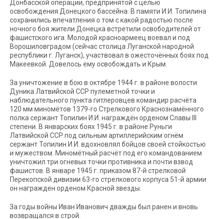
Донбасской операции, предпринятой с целью
освобождения Донецкого бассейна. В памяти И.И. Топилина
сохранились впечатления о том с какой радостью после
ночного боя жители Донецка встретили освободителей от
фашистского ига. Молодой красноармеец воевал и под
Ворошиловградом (сейчас столица Луганской народной
республики г. Луганск), участвовал в ожесточённых боях под
Макеевкой. Довелось ему освобождать и Крым.
За уничтожение в бою в октябре 1944 г. в районе волости
Дуника Латвийской ССР пулеметной точки и
наблюдательного пункта гитлеровцев командир расчёта
120 мм миномётов 1379-го Стрелкового Краснознамённого
полка сержант Топилин И.И. награждён орденом Славы III
степени. В январских боях 1945 г. в районе Руньги
Латвийской ССР под сильным артиллерийским огнём
сержант Топилин И.И. вдохновлял бойцов своей стойкостью
и мужеством. Миномётный расчёт под его командованием
уничтожил три огневых точки противника и почти взвод
фашистов. В январе 1945 г. приказом 87-й стрелковой
Перекопской дивизии 63-го стрелкового корпуса 51-й армии
он награжден орденом Красной звезды.
За годы войны Иван Иванович дважды был ранен и вновь
возвращался в строй.