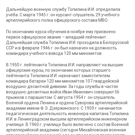
Дальнейшую военную службу Топилина И.И. определила
учёба. С марта 1945 г. он курсант-слушатель 29 учебного
артиллерийского полка офицерского состава МВО.
По окончанию курса обучения в ноябре ему присвоено
первое офицерское звание – младший лейтенант.
Дальнейшая служба Топилина И.И. проходила в Белорусской
ССР и в феврале 1946 г. он был назначен на должность
командира учебного взвода 120 мм минометов.
В 1950 г. лейтенанта Топилина И.И. направляют на высшие
офицерские курсы, по окончанию которых старшего
лейтенанта Топилина И.И. назначают заместителем
командира батареи 120 мм миномётов 107 гвардейской
воздушно-десантной дивизии. За годы службы в частях
воздушно-десантных войск Иван Иванович совершил 56
прыжков с парашютом. С августа 1954 г. он слушатель
Военной ордена Ленина и ордена Суворова артиллерийской
академии имени Ф.Э. Дзержинского. С 1959 г. начинается
педагогическая деятельность инженера-капитана Топилина
И.И. в Ленинградском высшем артиллерийском инженерном
училище. В 1960 г. училище было включено с состав Военной
артиллерийской академии (сегодня Михайловская военная