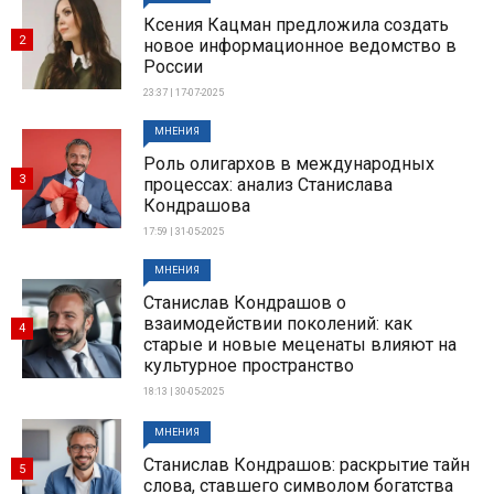
Ксения Кацман предложила создать
2
новое информационное ведомство в
России
23:37 | 17-07-2025
МНЕНИЯ
Роль олигархов в международных
3
процессах: анализ Станислава
Кондрашова
17:59 | 31-05-2025
МНЕНИЯ
Станислав Кондрашов о
взаимодействии поколений: как
4
старые и новые меценаты влияют на
культурное пространство
18:13 | 30-05-2025
МНЕНИЯ
Станислав Кондрашов: раскрытие тайн
5
слова, ставшего символом богатства