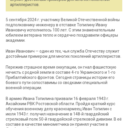
артиллеристов.
5 сентября 2024 г. участнику Великой Отечественной войны
подполковнику-инженеру в отставке Топилину Ивану
Ивановичу исполнилось 100 лет. С этим знаменательным
юбилеем ветерана тепло и сердечно поздравили офицеры
академии.
Иван Иванович — один из тех, чья служба Отечеству служит
достойным примером для многих поколений артиллеристов.
Пережив страшное время оккупации, он гнал фашистскую
нечисть с родной земли в составе 4-го Украинского и 1-го
Прибалтийского фронтов. Сегодня страницы истории его
боевого пути сопоставимы со сводками специальной
военной операции.
В армию Ивана Топилина призвали 16 февраля 1943 г.
Аксайским РВК Ростовской области. Пройдя краткий курс
обучения военному делу красноармеец Иван Топилин с
июля 1943 г. получил назначение в 148-й гвардейский
стрелковый полк 50-й гвардейской стрелковой дивизии. В её
составе в качестве минометчика он принял участие в