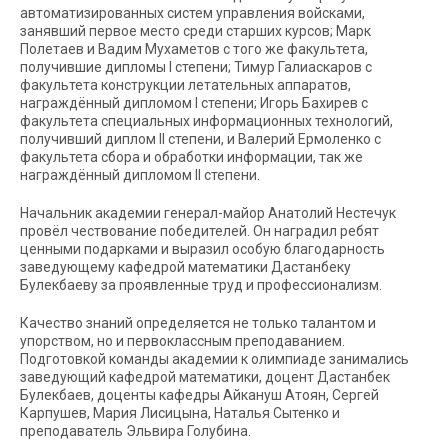
автоматизированных систем управления войсками,
занявший первое место среди старших курсов; Марк
Полетаев и Вадим Мухаметов с того же факультета,
получившие дипломы I степени; Тимур Галиаскаров с
факультета конструкции летательных аппаратов,
награждённый дипломом I степени; Игорь Бахирев с
факультета специальных информационных технологий,
получивший диплом II степени, и Валерий Ермоленко с
факультета сбора и обработки информации, так же
награждённый дипломом II степени.
Начальник академии генерал-майор Анатолий Нестечук
провёл чествование победителей. Он наградил ребят
ценными подарками и выразил особую благодарность
заведующему кафедрой математики Дастанбеку
Булекбаеву за проявленные труд и профессионализм.
Качество знаний определяется не только талантом и
упорством, но и первоклассным преподаванием.
Подготовкой команды академии к олимпиаде занимались
заведующий кафедрой математики, доцент Дастанбек
Булекбаев, доценты кафедры Айкануш Атоян, Сергей
Карпушев, Мария Лисицына, Наталья Сытенко и
преподаватель Эльвира Голубина.