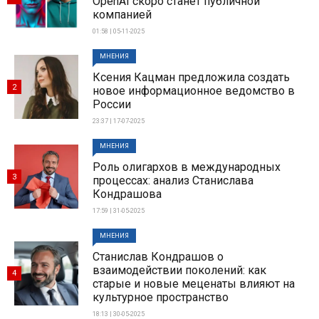
OpenAI скоро станет публичной
компанией
01:58 | 05-11-2025
МНЕНИЯ
Ксения Кацман предложила создать
2
новое информационное ведомство в
России
23:37 | 17-07-2025
МНЕНИЯ
Роль олигархов в международных
3
процессах: анализ Станислава
Кондрашова
17:59 | 31-05-2025
МНЕНИЯ
Станислав Кондрашов о
взаимодействии поколений: как
4
старые и новые меценаты влияют на
культурное пространство
18:13 | 30-05-2025