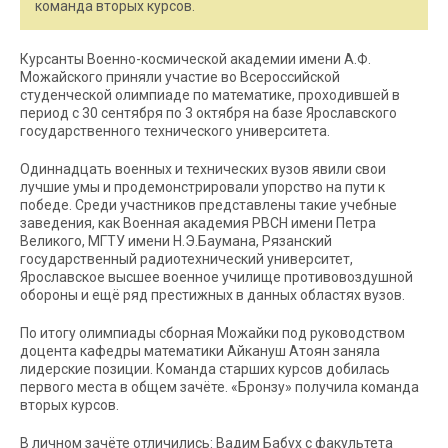
команда вторых курсов.
Курсанты Военно-космической академии имени А.Ф.
Можайского приняли участие во Всероссийской
студенческой олимпиаде по математике, проходившей в
период с 30 сентября по 3 октября на базе Ярославского
государственного технического университета.
Одиннадцать военных и технических вузов явили свои
лучшие умы и продемонстрировали упорство на пути к
победе. Среди участников представлены такие учебные
заведения, как Военная академия РВСН имени Петра
Великого, МГТУ имени Н.Э.Баумана, Рязанский
государственный радиотехнический университет,
Ярославское высшее военное училище противовоздушной
обороны и ещё ряд престижных в данных областях вузов.
По итогу олимпиады сборная Можайки под руководством
доцента кафедры математики Айкануш Атоян заняла
лидерские позиции. Команда старших курсов добилась
первого места в общем зачёте. «Бронзу» получила команда
вторых курсов.
В личном зачёте отличились: Вадим Бабух с факультета