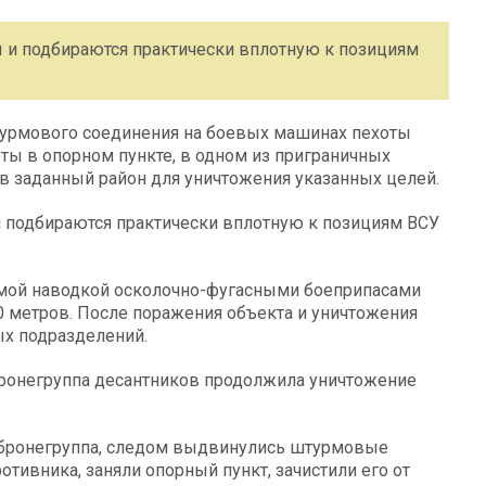
 и подбираются практически вплотную к позициям
турмового соединения на боевых машинах пехоты
ты в опорном пункте, в одном из приграничных
 в заданный район для уничтожения указанных целей.
 подбираются практически вплотную к позициям ВСУ
ямой наводкой осколочно-фугасными боеприпасами
00 метров. После поражения объекта и уничтожения
х подразделений.
ронегруппа десантников продолжила уничтожение
ла бронегруппа, следом выдвинулись штурмовые
тивника, заняли опорный пункт, зачистили его от