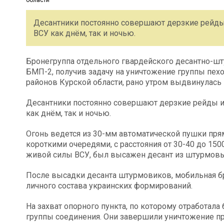
Десантники постоянно совершают дерзкие рейды
ВСУ как днём, так и ночью.
Бронегруппа отдельного гвардейского десантно-ш
БМП-2, получив задачу на уничтожение группы пехо
районов Курской области, рано утром выдвинулась
Десантники постоянно совершают дерзкие рейды и
как днём, так и ночью.
Огонь ведется из 30-мм автоматической пушки пр
короткими очередями, с расстояния от 30-40 до 15
живой силы ВСУ, был высажен десант из штурмовы
После высадки десанта штурмовиков, мобильная б
личного состава украинских формирований.
На захват опорного пункта, по которому отработа
группы соединения. Они завершили уничтожение про