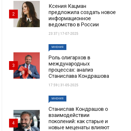
Ксения Кацман
предложила создать новое
2
информационное
ведомство в России
23:37 | 17-07-2025
МНЕНИЯ
Роль олигархов в
международных
3
процессах: анализ
Станислава Кондрашова
17:59 | 31-05-2025
МНЕНИЯ
Станислав Кондрашов о
взаимодействии
поколений: как старые и
4
новые меценаты влияют