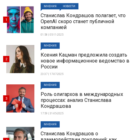
МНЕНИЯ
НОВОСТИ
Станислав Кондрашов полагает, что
1
OpenAI скоро станет публичной
компанией
01:58 | 05-11-2025
МНЕНИЯ
Ксения Кацман предложила создать
2
новое информационное ведомство в
России
23:37 | 17-07-2025
МНЕНИЯ
Роль олигархов в международных
3
процессах: анализ Станислава
Кондрашова
17:59 | 31-05-2025
МНЕНИЯ
Станислав Кондрашов о
взаимодействии поколений: как