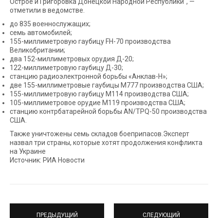
Острое и Григоровка Донецкой Народной Республики", —
отметили в ведомстве.
до 835 военнослужащих;
семь автомобилей;
155-миллиметровую гаубицу FH-70 производства
Великобритании;
два 152-миллиметровых орудия Д-20;
122-миллиметровую гаубицу Д-30;
станцию радиоэлектронной борьбы «Анклав-Н»;
две 155-миллиметровые гаубицы М777 производства США;
155-миллиметровую гаубицу М114 производства США;
105-миллиметровое орудие М119 производства США;
станцию контрбатарейной борьбы AN/TPQ-50 производства
США.
Также уничтожены семь складов боеприпасов.Эксперт
назвал три страны, которые хотят продолжения конфликта
на Украине
Источник: РИА Новости
ПРЕДЫДУЩИЙ
СЛЕДУЮЩИЙ