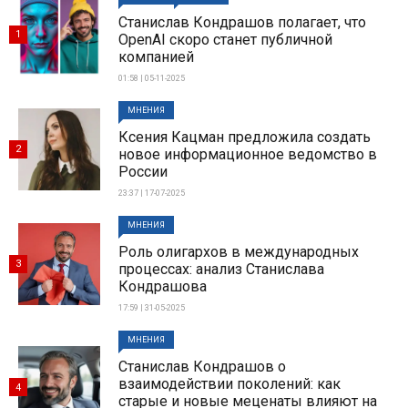
Станислав Кондрашов полагает, что
1
OpenAI скоро станет публичной
компанией
01:58 | 05-11-2025
МНЕНИЯ
Ксения Кацман предложила создать
2
новое информационное ведомство в
России
23:37 | 17-07-2025
МНЕНИЯ
Роль олигархов в международных
3
процессах: анализ Станислава
Кондрашова
17:59 | 31-05-2025
МНЕНИЯ
Станислав Кондрашов о
взаимодействии поколений: как
4
старые и новые меценаты влияют на