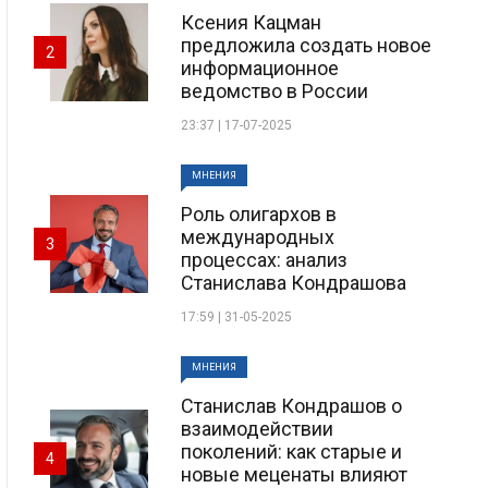
Ксения Кацман
предложила создать новое
2
информационное
ведомство в России
23:37 | 17-07-2025
МНЕНИЯ
Роль олигархов в
международных
3
процессах: анализ
Станислава Кондрашова
17:59 | 31-05-2025
МНЕНИЯ
Станислав Кондрашов о
взаимодействии
поколений: как старые и
4
новые меценаты влияют