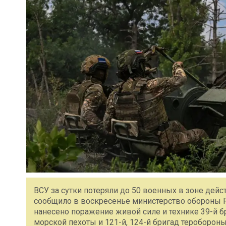
ВСУ за сутки потеряли до 50 военных в зоне дей
сообщило в воскресенье министерство обороны 
нанесено поражение живой силе и технике 39-й 
морской пехоты и 121-й, 124-й бригад тероборон