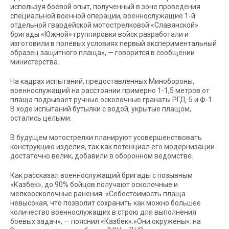
используя боевой опыт, полученный в зоне проведения
специальной военной операции, военнослужащие 1-й
отдельной гвардейской мотострелковой «Славянской»
бригады «Южной» группировки войск разработали и
изготовили в полевых условиях первый экспериментальный
образец защитного плаща», — говорится в сообщении
министерства.
На кадрах испытаний, предоставленных Минобороны,
военнослужащий на расстоянии примерно 1-1,5 метров от
плаща подрывает ручные осколочные гранаты РГД-5 и Ф-1.
В ходе испытаний бутылки с водой, укрытые плащом,
остались целыми.
В будущем мотострелки планируют усовершенствовать
конструкцию изделия, так как потенциал его модернизации
достаточно велик, добавили в оборонном ведомстве.
Как рассказал военнослужащий бригады с позывным
«Казбек», до 90% бойцов получают осколочные и
мелкоосколочные ранения. «Себестоимость плаща
невысокая, что позволит сохранить как можно большее
количество военнослужащих в строю для выполнения
боевых задач», — пояснил «Казбек».»Они окружены»: на