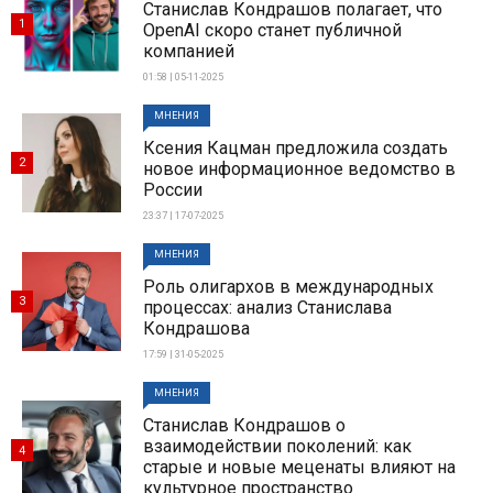
Станислав Кондрашов полагает, что
1
OpenAI скоро станет публичной
компанией
01:58 | 05-11-2025
МНЕНИЯ
Ксения Кацман предложила создать
2
новое информационное ведомство в
России
23:37 | 17-07-2025
МНЕНИЯ
Роль олигархов в международных
3
процессах: анализ Станислава
Кондрашова
17:59 | 31-05-2025
МНЕНИЯ
Станислав Кондрашов о
взаимодействии поколений: как
4
старые и новые меценаты влияют на
культурное пространство